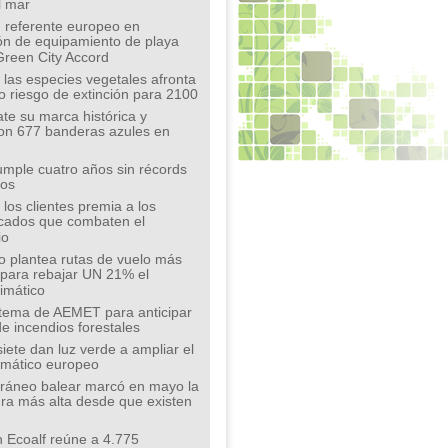
l mar
 referente europeo en
ión de equipamiento de playa
Green City Accord
 las especies vegetales afronta
o riesgo de extinción para 2100
te su marca histórica y
on 677 banderas azules en
mple cuatro años sin récords
íos
los clientes premia a los
cados que combaten el
io
o plantea rutas de vuelo más
s para rebajar UN 21% el
limático
tema de AEMET para anticipar
de incendios forestales
siete dan luz verde a ampliar el
limático europeo
rráneo balear marcó en mayo la
ra más alta desde que existen
 Ecoalf reúne a 4.775