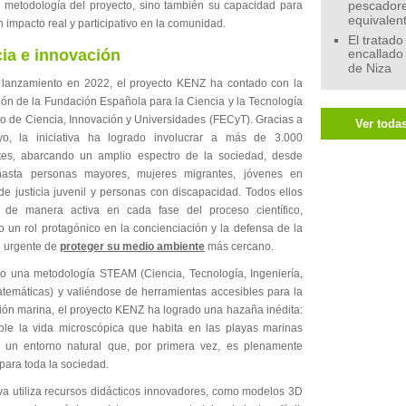
a metodología del proyecto, sino también su capacidad para
pescadore
equivalen
 impacto real y participativo en la comunidad.
El tratado
ia e innovación
encallado
de Niza
lanzamiento en 2022, el proyecto KENZ ha contado con la
ión de la Fundación Española para la Ciencia y la Tecnología
io de Ciencia, Innovación y Universidades (FECyT). Gracias a
Ver todas
yo, la iniciativa ha logrado involucrar a más de 3.000
ntes, abarcando un amplio espectro de la sociedad, desde
hasta personas mayores, mujeres migrantes, jóvenes en
de justicia juvenil y personas con discapacidad. Todos ellos
n de manera activa en cada fase del proceso científico,
 un rol protagónico en la concienciación y la defensa de la
 urgente de
proteger su medio ambiente
más cercano.
 una metodología STEAM (Ciencia, Tecnología, Ingeniería,
atemáticas) y valiéndose de herramientas accesibles para la
ción marina, el proyecto KENZ ha logrado una hazaña inédita:
ible la vida microscópica que habita en las playas marinas
 un entorno natural que, por primera vez, es plenamente
para toda la sociedad.
iva utiliza recursos didácticos innovadores, como modelos 3D