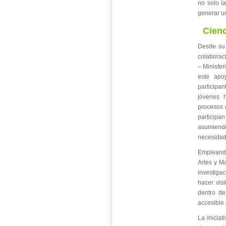
no solo l
generar un
Cienc
Desde su 
colaborac
– Minister
este apo
participa
jóvenes 
procesos 
participa
asumiendo
necesidad
Empleando
Artes y M
investiga
hacer vis
dentro de
accesible 
La iniciat