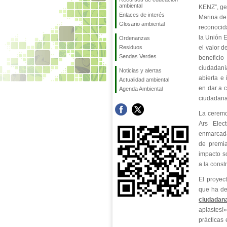
ambiental
KENZ”, ge
Enlaces de interés
Marina de 
Glosario ambiental
reconocid
la Unión 
Ordenanzas
Residuos
el valor d
Sendas Verdes
benefici
ciudadaní
Noticias y alertas
abierta e
Actualidad ambiental
en dar a c
Agenda Ambiental
ciudadana
La ceremo
Ars Elec
enmarcada
de premia
impacto so
a la const
El proyec
que ha de
ciudadan
aplastes!
prácticas