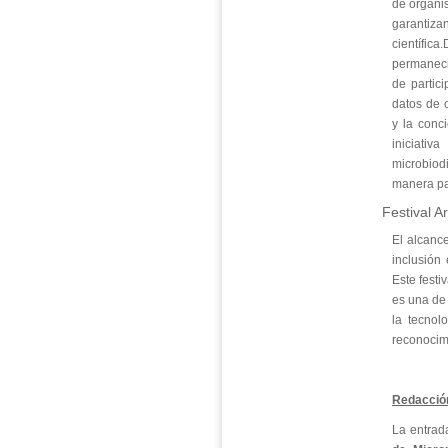
de organis
garantiza
científi
permaneci
de partic
datos de c
y la conci
iniciati
microbiod
manera par
F
estival A
El alcanc
inclusión 
Este festi
es una de 
la tecnol
reconocimi
Redacció
La entra