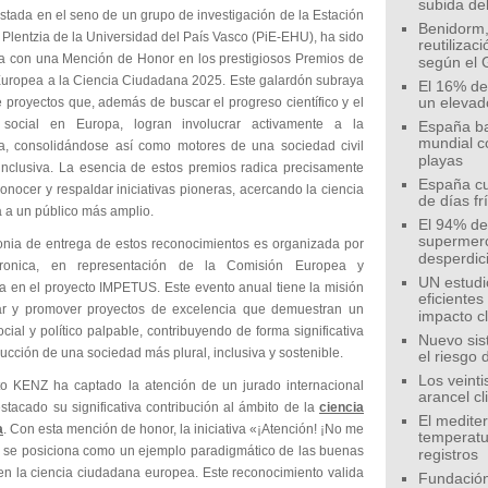
subida de
stada en el seno de un grupo de investigación de la Estación
Benidorm,
Plentzia de la Universidad del País Vasco (PiE-EHU), ha sido
reutilizac
a con una Mención de Honor en los prestigiosos Premios de
según el 
Europea a la Ciencia Ciudadana 2025. Este galardón subraya
El 16% de
e proyectos que, además de buscar el progreso científico y el
un elevad
o social en Europa, logran involucrar activamente a la
España ba
mundial c
a, consolidándose así como motores de una sociedad civil
playas
 inclusiva. La esencia de estos premios radica precisamente
España cu
onocer y respaldar iniciativas pioneras, acercando la ciencia
de días fr
 a un público más amplio.
El 94% de 
supermer
nia de entrega de estos reconocimientos es organizada por
desperdic
tronica, en representación de la Comisión Europea y
UN estudi
 en el proyecto IMPETUS. Este evento anual tiene la misión
eficiente
r y promover proyectos de excelencia que demuestran un
impacto c
cial y político palpable, contribuyendo de forma significativa
Nuevo sis
rucción de una sociedad más plural, inclusiva y sostenible.
el riesgo 
Los veinti
to KENZ ha captado la atención de un jurado internacional
arancel c
stacado su significativa contribución al ámbito de la
ciencia
El medite
a
. Con esta mención de honor, la iniciativa «¡Atención! ¡No me
temperatu
» se posiciona como un ejemplo paradigmático de las buenas
registros
 en la ciencia ciudadana europea. Este reconocimiento valida
Fundación