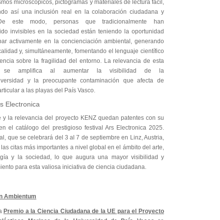
mos microscópicos, pictogramas y materiales de lectura fácil,
ndo así una inclusión real en la colaboración ciudadana y
ca.De este modo, personas que tradicionalmente han
do invisibles en la sociedad están teniendo la oportunidad
ipar activamente en la concienciación ambiental, generando
alidad y, simultáneamente, fomentando el lenguaje científico
encia sobre la fragilidad del entorno. La relevancia de esta
va se amplifica al aumentar la visibilidad de la
iversidad y la preocupante contaminación que afecta de
ticular a las playas del País Vasco.
rs Electronica
e y la relevancia del proyecto KENZ quedan patentes con su
en el catálogo del prestigioso festival Ars Electronica 2025.
val, que se celebrará del 3 al 7 de septiembre en Linz, Austria,
las citas más importantes a nivel global en el ámbito del arte,
ogía y la sociedad, lo que augura una mayor visibilidad y
ento para esta valiosa iniciativa de ciencia ciudadana.
n Ambientum
da
Premio a la Ciencia Ciudadana de la UE para el Proyecto