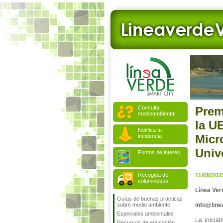
Consulta
Prem
medioambiental
la U
Notifica tu
Micr
incidencia
Univ
Puntos de interés
Recogida de
11/08/202
voluminosos
Línea Ver
Guías de buenas prácticas
sobre medio ambiente
info@lin
Especiales ambientales
La inicia
Recursos de educación