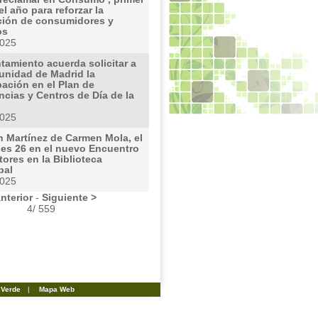
del año para reforzar la
ción de consumidores y
os
2025
tamiento acuerda solicitar a
unidad de Madrid la
pación en el Plan de
cias y Centros de Día de la
2025
n Martínez de Carmen Mola, el
les 26 en el nuevo Encuentro
ores en la Biblioteca
pal
2025
nterior
-
Siguiente >
4/ 559
 Verde
|
Mapa Web