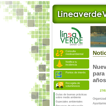
Consulta
Notic
medioambiental
Notifica tu
incidencia
Nuev
para
Puntos de interés
años
Recogida de
voluminosos
27/0
Guías de buenas prácticas
sobre medio ambiente
Organizad
Especiales ambientales
Ayuntamie
Recursos de educación