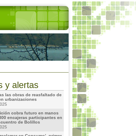
s y alertas
as las obras de reasfaltado de
 en urbanizaciones
2025
dición cobra futuro en manos
300 encajeras participantes en
ncuentro de Bolillos
2025
reclamar en Consumo’, primer