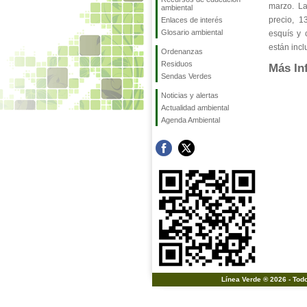
marzo. La
ambiental
precio, 1
Enlaces de interés
Glosario ambiental
esquís y 
están incl
Ordenanzas
Residuos
Más In
Sendas Verdes
Noticias y alertas
Actualidad ambiental
Agenda Ambiental
Línea Verde ® 2026 - Tod