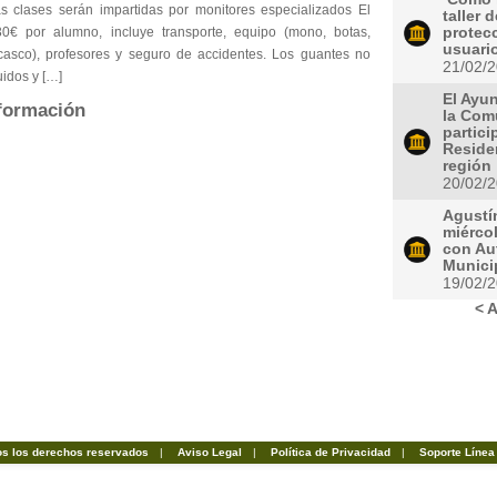
s clases serán impartidas por monitores especializados El
taller 
30€ por alumno, incluye transporte, equipo (mono, botas,
protec
usuari
casco), profesores y seguro de accidentes. Los guantes no
21/02/
uidos y […]
El Ayun
formación
la Com
partici
Residen
región
20/02/
Agustí
miérco
con Aut
Munici
19/02/
< A
os los derechos reservados
|
Aviso Legal
|
Política de Privacidad
|
Soporte Línea