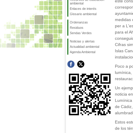
este cons
ambiental
correspon
Enlaces de interés
ayuntamie
Glosario ambiental
medidas c
Ordenanzas
per a L'e
Residuos
para el A
Sendas Verdes
consegui
Noticias y alertas
Cifras si
Actualidad ambiental
Islas Can
Agenda Ambiental
instalaci
Poco a po
lumínica,
restaurac
Un ejempl
noticia e
Lumínica 
de Cádiz,
alumbrado
Estos est
de los té