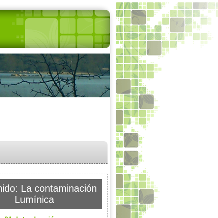
ido: La contaminación
Lumínica