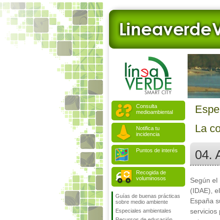
Consulta
Espe
medioambiental
La c
Notifica tu
incidencia
Puntos de interés
04. 
Recogida de
voluminosos
Según el 
(IDAE), e
Guías de buenas prácticas
España s
sobre medio ambiente
servicios
Especiales ambientales
Recursos de educación