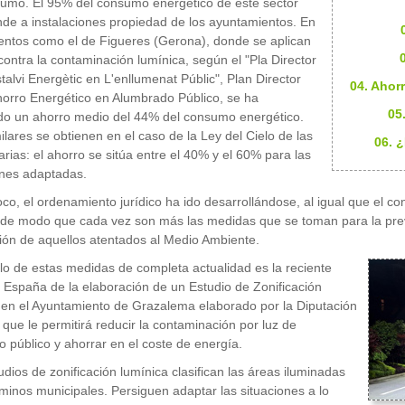
umo. El 95% del consumo energético de este sector
de a instalaciones propiedad de los ayuntamientos. En
ntos como el de Figueres (Gerona), donde se aplican
ontra la contaminación lumínica, según el "Pla Director
stalvi Energètic en L'enllumenat Públic", Plan Director
04. Ahor
horro Energético en Alumbrado Público, se ha
05.
do un ahorro medio del 44% del consumo energético.
milares se obtienen en el caso de la Ley del Cielo de las
06. 
arias: el ahorro se sitúa entre el 40% y el 60% para las
ones adaptadas.
co, el ordenamiento jurídico ha ido desarrollándose, al igual que el c
 de modo que cada vez son más las medidas que se toman para la preve
ión de aquellos atentados al Medio Ambiente.
o de estas medidas de completa actualidad es la reciente
n España de la elaboración de un Estudio de Zonificación
en el Ayuntamiento de Grazalema elaborado por la Diputación
 que le permitirá reducir la contaminación por luz de
 público y ahorrar en el coste de energía.
udios de zonificación lumínica clasifican las áreas iluminadas
rminos municipales. Persiguen adaptar las situaciones a lo