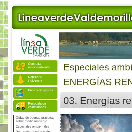
Consulta
Especiales ambi
medioambiental
Notifica tu
ENERGÍAS RE
incidencia
Puntos de interés
03. Energías r
Recogida de
voluminosos
Guías de buenas prácticas
sobre medio ambiente
Especiales ambientales
Recursos de educación