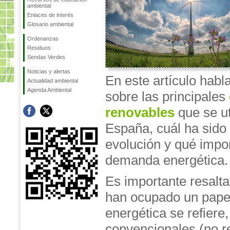
ambiental
Enlaces de interés
Glosario ambiental
Ordenanzas
Residuos
Sendas Verdes
Noticias y alertas
En este artículo hab
Actualidad ambiental
Agenda Ambiental
sobre las principales
renovables
que se ut
España, cuál ha sido
evolución y qué impor
demanda energética.
Es importante resalt
han ocupado un papel
energética se refiere
convencionales (no r