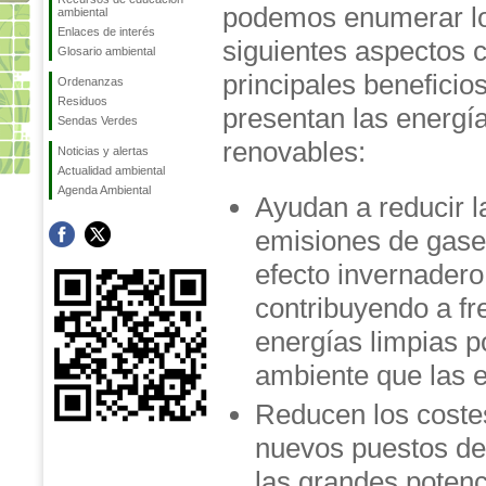
podemos enumerar l
ambiental
Enlaces de interés
siguientes aspectos 
Glosario ambiental
principales beneficio
Ordenanzas
Residuos
presentan las energí
Sendas Verdes
renovables:
Noticias y alertas
Actualidad ambiental
Agenda Ambiental
Ayudan a reducir l
emisiones de gase
efecto invernadero
contribuyendo a fr
energías limpias 
ambiente que las 
Reducen los costes
nuevos puestos de
las grandes potenc