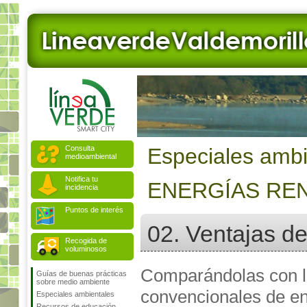
Consulta
Especiales ambi
medioambiental
Notifica tu
ENERGÍAS RE
incidencia
Puntos de interés
02. Ventajas de
Recogida de
voluminosos
Comparándolas con l
Guías de buenas prácticas
sobre medio ambiente
convencionales de en
Especiales ambientales
Recursos de educación